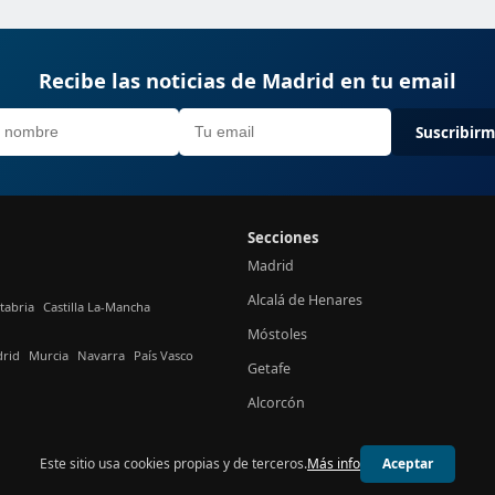
Recibe las noticias de Madrid en tu email
Suscribir
Secciones
Madrid
Alcalá de Henares
tabria
Castilla La-Mancha
Móstoles
rid
Murcia
Navarra
País Vasco
Getafe
Alcorcón
Este sitio usa cookies propias y de terceros.
Más info
Aceptar
© 2026 24h Madrid