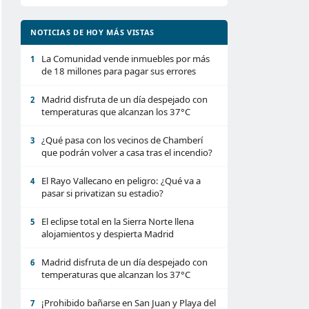
NOTICIAS DE HOY MÁS VISTAS
La Comunidad vende inmuebles por más
1
de 18 millones para pagar sus errores
Madrid disfruta de un día despejado con
2
temperaturas que alcanzan los 37°C
¿Qué pasa con los vecinos de Chamberí
3
que podrán volver a casa tras el incendio?
El Rayo Vallecano en peligro: ¿Qué va a
4
pasar si privatizan su estadio?
El eclipse total en la Sierra Norte llena
5
alojamientos y despierta Madrid
Madrid disfruta de un día despejado con
6
temperaturas que alcanzan los 37°C
¡Prohibido bañarse en San Juan y Playa del
7