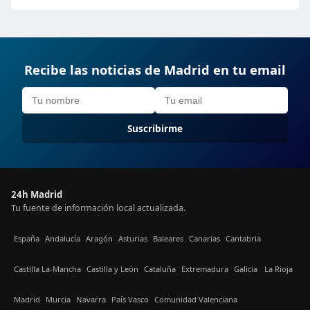
Recibe las noticias de Madrid en tu email
Suscribirme
24h Madrid
Tu fuente de información local actualizada.
España
Andalucía
Aragón
Asturias
Baleares
Canarias
Cantabria
Castilla La-Mancha
Castilla y León
Cataluña
Extremadura
Galicia
La Rioja
Madrid
Murcia
Navarra
País Vasco
Comunidad Valenciana