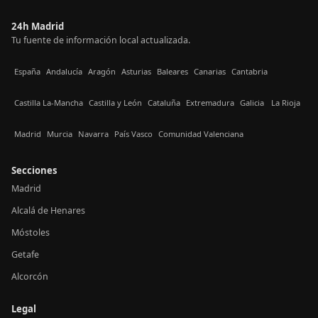
24h Madrid
Tu fuente de información local actualizada.
España
Andalucía
Aragón
Asturias
Baleares
Canarias
Cantabria
Castilla La-Mancha
Castilla y León
Cataluña
Extremadura
Galicia
La Rioja
Madrid
Murcia
Navarra
País Vasco
Comunidad Valenciana
Secciones
Madrid
Alcalá de Henares
Móstoles
Getafe
Alcorcón
Legal