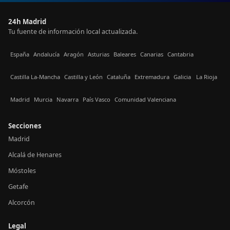
24h Madrid
Tu fuente de información local actualizada.
España
Andalucía
Aragón
Asturias
Baleares
Canarias
Cantabria
Castilla La-Mancha
Castilla y León
Cataluña
Extremadura
Galicia
La Rioja
Madrid
Murcia
Navarra
País Vasco
Comunidad Valenciana
Secciones
Madrid
Alcalá de Henares
Móstoles
Getafe
Alcorcón
Legal