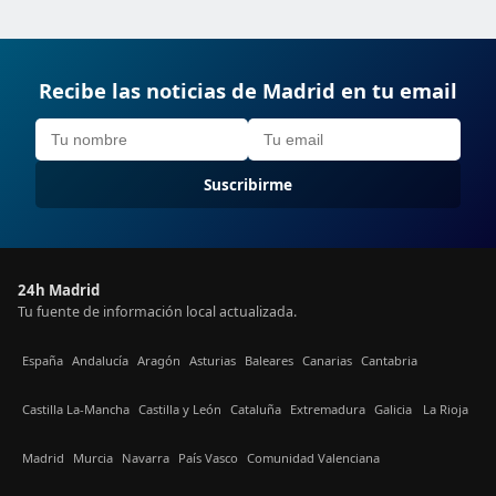
Recibe las noticias de Madrid en tu email
Suscribirme
24h Madrid
Tu fuente de información local actualizada.
España
Andalucía
Aragón
Asturias
Baleares
Canarias
Cantabria
Castilla La-Mancha
Castilla y León
Cataluña
Extremadura
Galicia
La Rioja
Madrid
Murcia
Navarra
País Vasco
Comunidad Valenciana