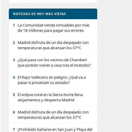
NOTICIAS DE HOY MÁS VISTAS
La Comunidad vende inmuebles por más
1
de 18 millones para pagar sus errores
Madrid disfruta de un día despejado con
2
temperaturas que alcanzan los 37°C
¿Qué pasa con los vecinos de Chamberí
3
que podrán volver a casa tras el incendio?
El Rayo Vallecano en peligro: ¿Qué va a
4
pasar si privatizan su estadio?
El eclipse total en la Sierra Norte llena
5
alojamientos y despierta Madrid
Madrid disfruta de un día despejado con
6
temperaturas que alcanzan los 37°C
¡Prohibido bañarse en San Juan y Playa del
7