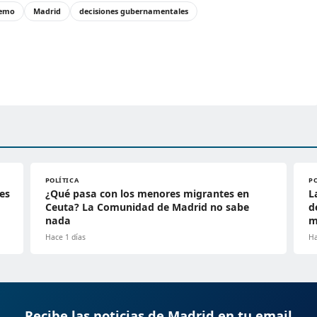
remo
Madrid
decisiones gubernamentales
POLÍTICA
P
es
¿Qué pasa con los menores migrantes en
L
Ceuta? La Comunidad de Madrid no sabe
d
nada
m
Hace 1 días
Ha
Recibe las noticias de Madrid en tu email