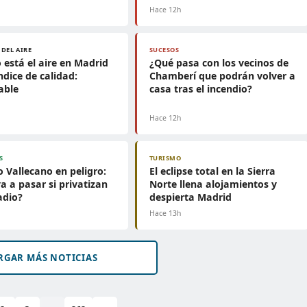
h
Hace 12h
 DEL AIRE
SUCESOS
está el aire en Madrid
¿Qué pasa con los vecinos de
ndice de calidad:
Chamberí que podrán volver a
able
casa tras el incendio?
h
Hace 12h
S
TURISMO
o Vallecano en peligro:
El eclipse total en la Sierra
a a pasar si privatizan
Norte llena alojamientos y
adio?
despierta Madrid
h
Hace 13h
RGAR MÁS NOTICIAS