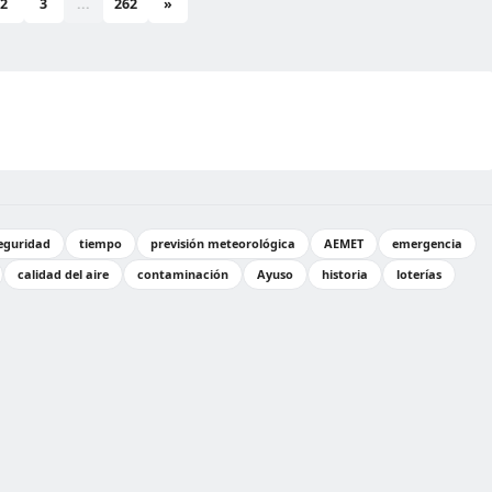
2
3
...
262
»
eguridad
tiempo
previsión meteorológica
AEMET
emergencia
calidad del aire
contaminación
Ayuso
historia
loterías