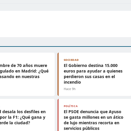
SOCIEDAD
mbre de 70 años muere
El Gobierno destina 15.000
gulado en Madrid: ¿Qué
euros para ayudar a quienes
asando en nuestras
perdieron sus casas en el
?
incendio
Hace 9h
A
POLÍTICA
 desala los desfiles en
El PSOE denuncia que Ayuso
por la F1: ¿Qué gana y
se gasta millones en un ático
erde la ciudad?
de lujo mientras recorta en
servicios públicos