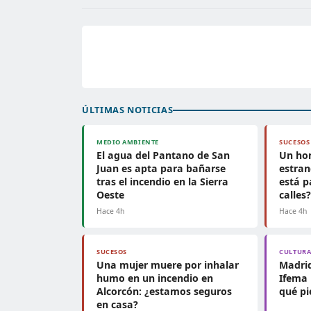
ÚLTIMAS NOTICIAS
MEDIO AMBIENTE
SUCESOS
El agua del Pantano de San
Un ho
Juan es apta para bañarse
estran
tras el incendio en la Sierra
está p
Oeste
calles
Hace 4h
Hace 4h
SUCESOS
CULTUR
Una mujer muere por inhalar
Madrid
humo en un incendio en
Ifema 
Alcorcón: ¿estamos seguros
qué pi
en casa?