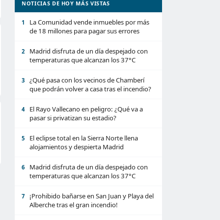
NOTICIAS DE HOY MÁS VISTAS
La Comunidad vende inmuebles por más
1
de 18 millones para pagar sus errores
Madrid disfruta de un día despejado con
2
temperaturas que alcanzan los 37°C
¿Qué pasa con los vecinos de Chamberí
3
que podrán volver a casa tras el incendio?
El Rayo Vallecano en peligro: ¿Qué va a
4
pasar si privatizan su estadio?
El eclipse total en la Sierra Norte llena
5
alojamientos y despierta Madrid
Madrid disfruta de un día despejado con
6
temperaturas que alcanzan los 37°C
¡Prohibido bañarse en San Juan y Playa del
7
Alberche tras el gran incendio!