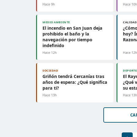
Hace 9h
Hace 10
MEDIO AMBIENTE
CALIDAD
El incendio en San Juan deja
¿Cómo 
prohibido el baño y la
hoy? Í
navegación por tiempo
Razon
indefinido
Hace 12h
Hace 12
SOCIEDAD
DEPORTE
Griñón tendrá Cercanías tras
El Ray
años de espera: ¿Qué significa
¿Qué v
para ti?
su est
Hace 13h
Hace 13
CA