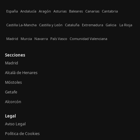
España
Andalucía
Aragón
Asturias
Baleares
Canarias
Cantabria
Castilla La-Mancha
Castilla y León
Cataluña
Extremadura
Galicia
La Rioja
Madrid
Murcia
Navarra
País Vasco
Comunidad Valenciana
Secciones
Madrid
Alcalá de Henares
Móstoles
Getafe
Alcorcón
Legal
Aviso Legal
Política de Cookies