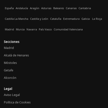
España
Andalucía
Aragón
Asturias
Baleares
Canarias
Cantabria
Castilla La-Mancha
Castilla y León
Cataluña
Extremadura
Galicia
La Rioja
Madrid
Murcia
Navarra
País Vasco
Comunidad Valenciana
Secciones
Madrid
Alcalá de Henares
Móstoles
Getafe
Alcorcón
Legal
Aviso Legal
Política de Cookies