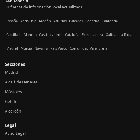
24h Madrid
Tu fuente de información local actualizada.
España
Andalucía
Aragón
Asturias
Baleares
Canarias
Cantabria
Castilla La-Mancha
Castilla y León
Cataluña
Extremadura
Galicia
La Rioja
Madrid
Murcia
Navarra
País Vasco
Comunidad Valenciana
Secciones
Madrid
Alcalá de Henares
Móstoles
Getafe
Alcorcón
Legal
Aviso Legal