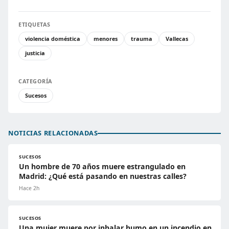
ETIQUETAS
violencia doméstica
menores
trauma
Vallecas
justicia
CATEGORÍA
Sucesos
NOTICIAS RELACIONADAS
SUCESOS
Un hombre de 70 años muere estrangulado en
Madrid: ¿Qué está pasando en nuestras calles?
Hace 2h
SUCESOS
Una mujer muere por inhalar humo en un incendio en