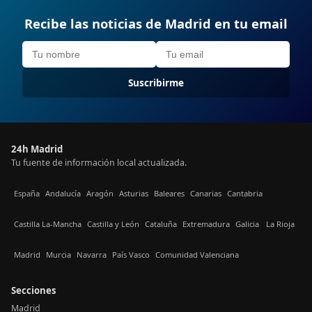
Recibe las noticias de Madrid en tu email
Suscribirme
24h Madrid
Tu fuente de información local actualizada.
España
Andalucía
Aragón
Asturias
Baleares
Canarias
Cantabria
Castilla La-Mancha
Castilla y León
Cataluña
Extremadura
Galicia
La Rioja
Madrid
Murcia
Navarra
País Vasco
Comunidad Valenciana
Secciones
Madrid