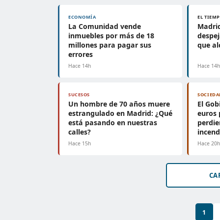
ECONOMÍA
EL TIEM
La Comunidad vende
Madrid
inmuebles por más de 18
despe
millones para pagar sus
que al
errores
Hace 14h
Hace 14
SUCESOS
SOCIEDA
Un hombre de 70 años muere
El Gob
estrangulado en Madrid: ¿Qué
euros 
está pasando en nuestras
perdie
calles?
incend
Hace 15h
Hace 20
CA
1