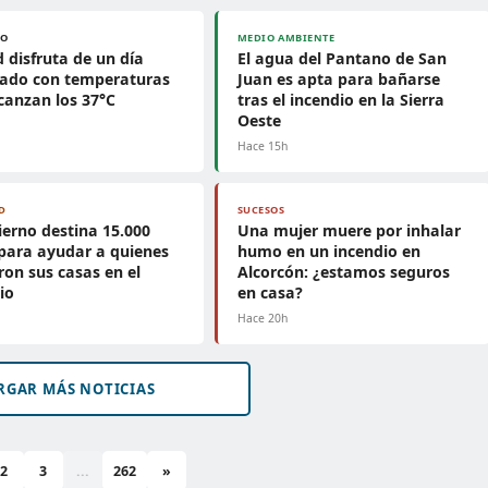
PO
MEDIO AMBIENTE
 disfruta de un día
El agua del Pantano de San
jado con temperaturas
Juan es apta para bañarse
canzan los 37°C
tras el incendio en la Sierra
Oeste
h
Hace 15h
D
SUCESOS
ierno destina 15.000
Una mujer muere por inhalar
para ayudar a quienes
humo en un incendio en
ron sus casas en el
Alcorcón: ¿estamos seguros
io
en casa?
h
Hace 20h
RGAR MÁS NOTICIAS
2
3
...
262
»