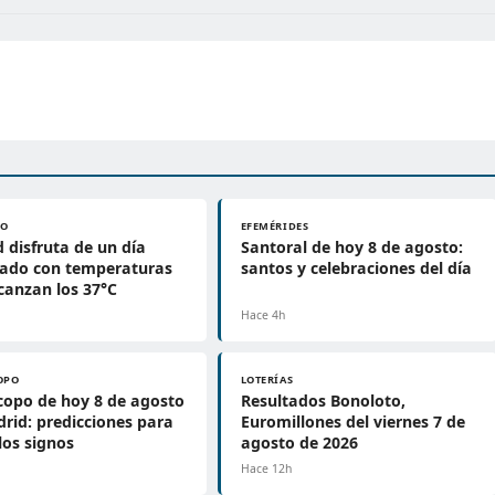
PO
EFEMÉRIDES
 disfruta de un día
Santoral de hoy 8 de agosto:
jado con temperaturas
santos y celebraciones del día
canzan los 37°C
Hace 4h
OPO
LOTERÍAS
opo de hoy 8 de agosto
Resultados Bonoloto,
rid: predicciones para
Euromillones del viernes 7 de
los signos
agosto de 2026
Hace 12h