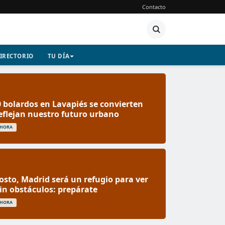
Contacto
IRECTORIO
TU DÍA
 bolardos en Lavapiés se convierten
reflejan nuestro futuro urbano
 HORA
gosto, Madrid será un refugio para ver
 sin obstáculos: prepárate
 HORA