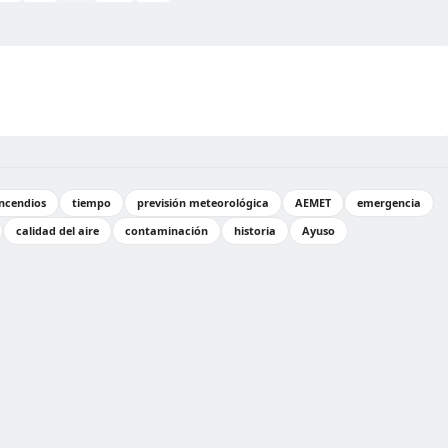
incendios
tiempo
previsión meteorológica
AEMET
emergencia
calidad del aire
contaminación
historia
Ayuso