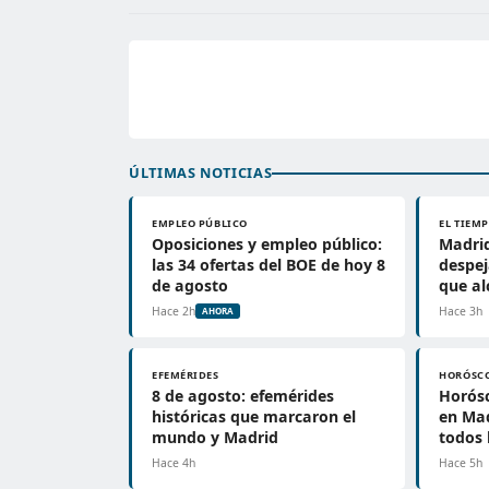
ÚLTIMAS NOTICIAS
EMPLEO PÚBLICO
EL TIEM
Oposiciones y empleo público:
Madrid
las 34 ofertas del BOE de hoy 8
despe
de agosto
que al
Hace 2h
Hace 3h
AHORA
EFEMÉRIDES
HORÓSC
8 de agosto: efemérides
Horósc
históricas que marcaron el
en Mad
mundo y Madrid
todos 
Hace 4h
Hace 5h