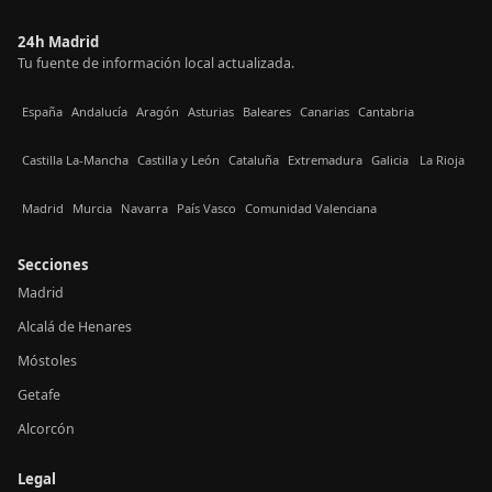
24h Madrid
Tu fuente de información local actualizada.
España
Andalucía
Aragón
Asturias
Baleares
Canarias
Cantabria
Castilla La-Mancha
Castilla y León
Cataluña
Extremadura
Galicia
La Rioja
Madrid
Murcia
Navarra
País Vasco
Comunidad Valenciana
Secciones
Madrid
Alcalá de Henares
Móstoles
Getafe
Alcorcón
Legal