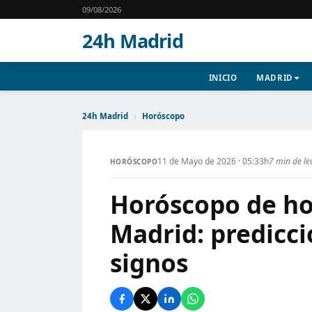
09/08/2026
24h Madrid
INICIO
MADRID
24h Madrid
›
Horóscopo
11 de Mayo de 2026 · 05:33h
7 min de le
HORÓSCOPO
Horóscopo de ho
Madrid: predicci
signos