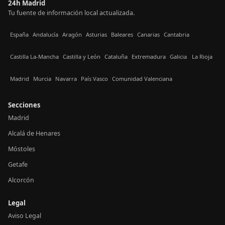
24h Madrid
Tu fuente de información local actualizada.
España
Andalucía
Aragón
Asturias
Baleares
Canarias
Cantabria
Castilla La-Mancha
Castilla y León
Cataluña
Extremadura
Galicia
La Rioja
Madrid
Murcia
Navarra
País Vasco
Comunidad Valenciana
Secciones
Madrid
Alcalá de Henares
Móstoles
Getafe
Alcorcón
Legal
Aviso Legal