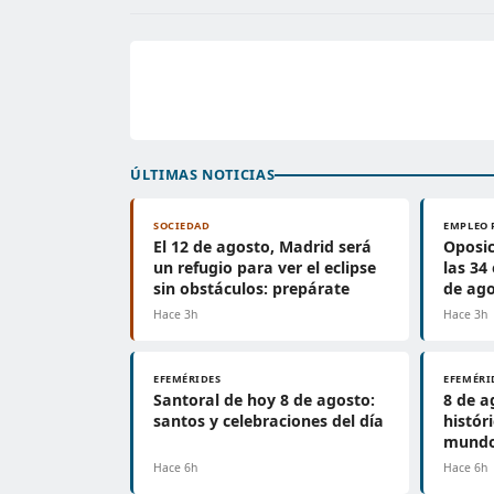
ÚLTIMAS NOTICIAS
SOCIEDAD
EMPLEO 
El 12 de agosto, Madrid será
Oposic
un refugio para ver el eclipse
las 34
sin obstáculos: prepárate
de ag
Hace 3h
Hace 3h
EFEMÉRIDES
EFEMÉRI
Santoral de hoy 8 de agosto:
8 de a
santos y celebraciones del día
histór
mundo
Hace 6h
Hace 6h