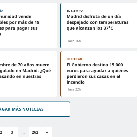
ÍA
EL TIEMPO
munidad vende
Madrid disfruta de un día
les por más de 18
despejado con temperaturas
es para pagar sus
que alcanzan los 37°C
s
h
Hace 16h
SOCIEDAD
mbre de 70 años muere
El Gobierno destina 15.000
gulado en Madrid: ¿Qué
euros para ayudar a quienes
asando en nuestras
perdieron sus casas en el
?
incendio
h
Hace 22h
RGAR MÁS NOTICIAS
2
3
...
262
»