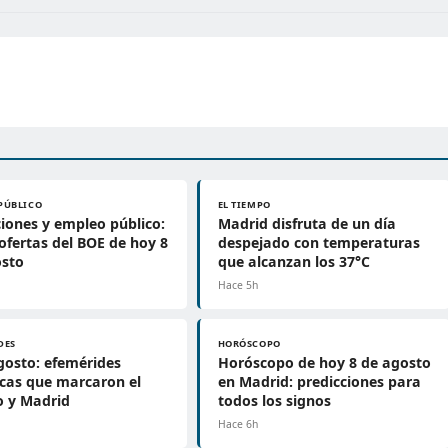
PÚBLICO
EL TIEMPO
iones y empleo público:
Madrid disfruta de un día
 ofertas del BOE de hoy 8
despejado con temperaturas
osto
que alcanzan los 37°C
Hace 5h
DES
HORÓSCOPO
gosto: efemérides
Horóscopo de hoy 8 de agosto
icas que marcaron el
en Madrid: predicciones para
 y Madrid
todos los signos
Hace 6h