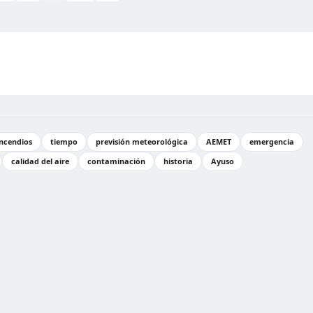
incendios
tiempo
previsión meteorológica
AEMET
emergencia
calidad del aire
contaminación
historia
Ayuso