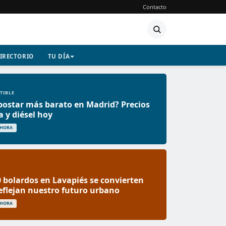
Contacto
IRECTORIO
TU DÍA
TIBLE
ostar más barato en Madrid? Precios
a y diésel hoy
 HORA
 bolardos en Lavapiés se convierten
reflejan nuestro futuro urbano
 HORA