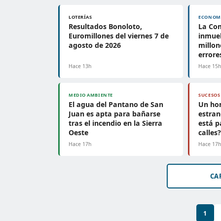
LOTERÍAS
ECONOM
Resultados Bonoloto,
La Co
Euromillones del viernes 7 de
inmueb
agosto de 2026
millon
errore
Hace 13h
Hace 15
MEDIO AMBIENTE
SUCESOS
El agua del Pantano de San
Un ho
Juan es apta para bañarse
estran
tras el incendio en la Sierra
está p
Oeste
calles
Hace 17h
Hace 17
CA
1