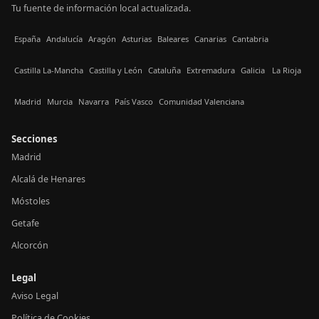
Tu fuente de información local actualizada.
España
Andalucía
Aragón
Asturias
Baleares
Canarias
Cantabria
Castilla La-Mancha
Castilla y León
Cataluña
Extremadura
Galicia
La Rioja
Madrid
Murcia
Navarra
País Vasco
Comunidad Valenciana
Secciones
Madrid
Alcalá de Henares
Móstoles
Getafe
Alcorcón
Legal
Aviso Legal
Política de Cookies