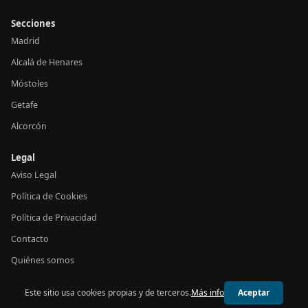
Secciones
Madrid
Alcalá de Henares
Móstoles
Getafe
Alcorcón
Legal
Aviso Legal
Política de Cookies
Política de Privacidad
Contacto
Quiénes somos
Este sitio usa cookies propias y de terceros.
Más info
Aceptar
© 2026 24h Madrid