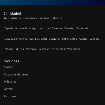
24h Madrid
Tu fuente de información local actualizada.
España
Andalucía
Aragón
Asturias
Baleares
Canarias
Cantabria
Castilla La-Mancha
Castilla y León
Cataluña
Extremadura
Galicia
La Rioja
Madrid
Murcia
Navarra
País Vasco
Comunidad Valenciana
Secciones
Madrid
Alcalá de Henares
Móstoles
Getafe
Alcorcón