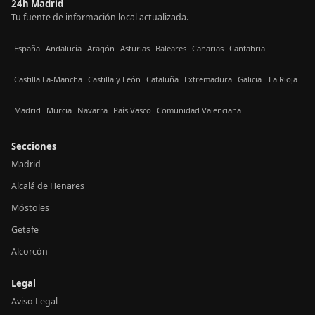
24h Madrid
Tu fuente de información local actualizada.
España
Andalucía
Aragón
Asturias
Baleares
Canarias
Cantabria
Castilla La-Mancha
Castilla y León
Cataluña
Extremadura
Galicia
La Rioja
Madrid
Murcia
Navarra
País Vasco
Comunidad Valenciana
Secciones
Madrid
Alcalá de Henares
Móstoles
Getafe
Alcorcón
Legal
Aviso Legal