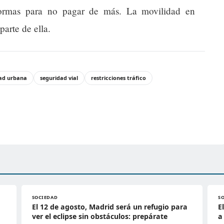
normas para no pagar de más. La movilidad en
parte de ella.
ad urbana
seguridad vial
restricciones tráfico
SOCIEDAD
S
El 12 de agosto, Madrid será un refugio para
E
ver el eclipse sin obstáculos: prepárate
a