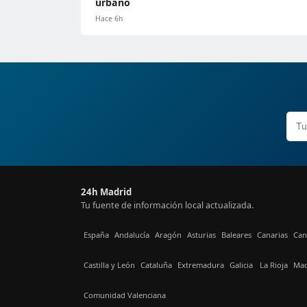
urbano
Hace 6h
24h Madrid
Tu fuente de información local actualizada.
España
Andalucía
Aragón
Asturias
Baleares
Canarias
Can
Castilla y León
Cataluña
Extremadura
Galicia
La Rioja
Mad
Comunidad Valenciana