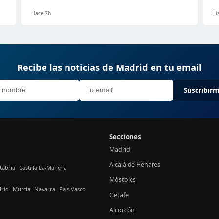
Hace 7h
Ha
Recibe las noticias de Madrid en tu email
Suscribir
Secciones
Madrid
Alcalá de Henares
tabria
Castilla La-Mancha
Móstoles
rid
Murcia
Navarra
País Vasco
Getafe
Alcorcón