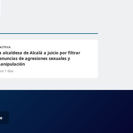
OLÍTICA
a alcaldesa de Alcalá a juicio por filtrar
enuncias de agresiones sexuales y
anipulación
ce 1 días
me