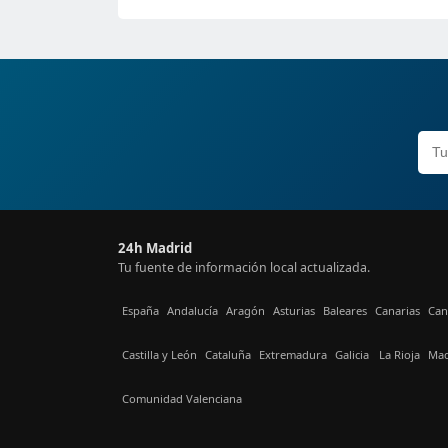
24h Madrid
Tu fuente de información local actualizada.
España
Andalucía
Aragón
Asturias
Baleares
Canarias
Can
Castilla y León
Cataluña
Extremadura
Galicia
La Rioja
Mad
Comunidad Valenciana