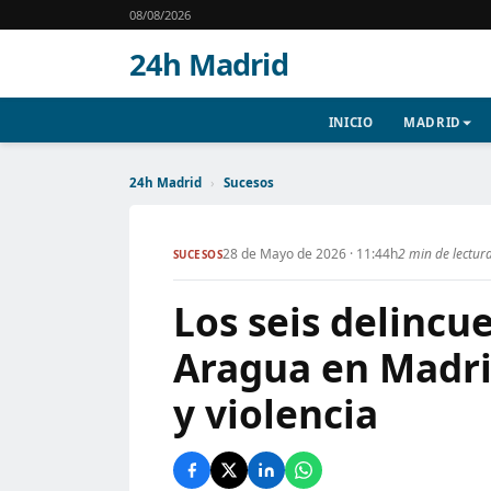
08/08/2026
24h Madrid
INICIO
MADRID
24h Madrid
›
Sucesos
28 de Mayo de 2026 · 11:44h
2 min de lectur
SUCESOS
Los seis delincu
Aragua en Madri
y violencia