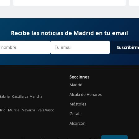
Recibe las noticias de Madrid en tu email
Suscribir
Secciones
Madrid
Alcalá de Henares
tabria
Castilla La-Mancha
Móstoles
rid
Murcia
Navarra
País Vasco
Getafe
Alcorcón