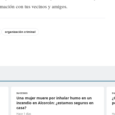
rmación con tus vecinos y amigos.
organización criminal
SUCESOS
S
Una mujer muere por inhalar humo en un
¿
incendio en Alcorcón: ¿estamos seguros en
p
casa?
Hace 1 días
Ha