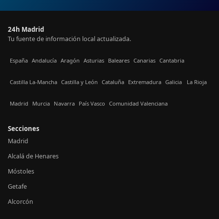
24h Madrid
Tu fuente de información local actualizada.
España
Andalucía
Aragón
Asturias
Baleares
Canarias
Cantabria
Castilla La-Mancha
Castilla y León
Cataluña
Extremadura
Galicia
La Rioja
Madrid
Murcia
Navarra
País Vasco
Comunidad Valenciana
Secciones
Madrid
Alcalá de Henares
Móstoles
Getafe
Alcorcón