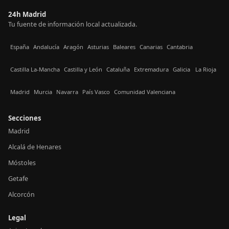
24h Madrid
Tu fuente de información local actualizada.
España
Andalucía
Aragón
Asturias
Baleares
Canarias
Cantabria
Castilla La-Mancha
Castilla y León
Cataluña
Extremadura
Galicia
La Rioja
Madrid
Murcia
Navarra
País Vasco
Comunidad Valenciana
Secciones
Madrid
Alcalá de Henares
Móstoles
Getafe
Alcorcón
Legal