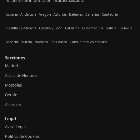
Tu fuente de información local actualizada.
España
Andalucía
Aragón
Asturias
Baleares
Canarias
Cantabria
Castilla La-Mancha
Castilla y León
Cataluña
Extremadura
Galicia
La Rioja
Madrid
Murcia
Navarra
País Vasco
Comunidad Valenciana
Secciones
Madrid
Alcalá de Henares
Móstoles
Getafe
Alcorcón
Legal
Aviso Legal
Política de Cookies