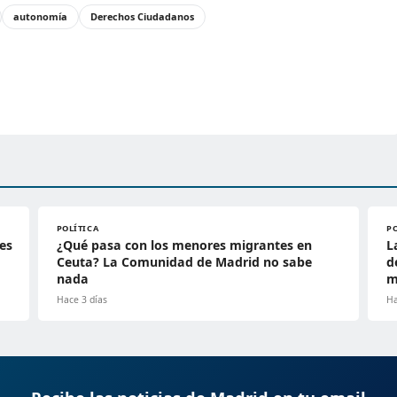
autonomía
Derechos Ciudadanos
POLÍTICA
P
es
¿Qué pasa con los menores migrantes en
L
Ceuta? La Comunidad de Madrid no sabe
d
nada
m
Hace 3 días
Ha