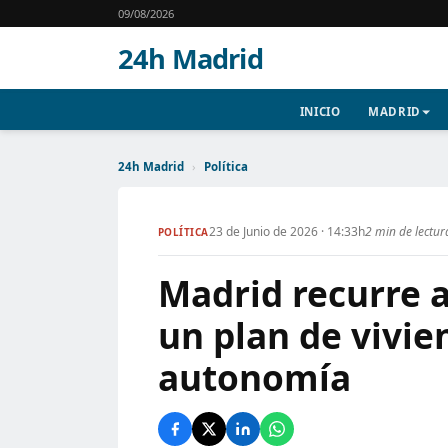
09/08/2026
24h Madrid
INICIO
MADRID
24h Madrid
›
Política
23 de Junio de 2026 · 14:33h
2 min de lectur
POLÍTICA
Madrid recurre 
un plan de vivie
autonomía