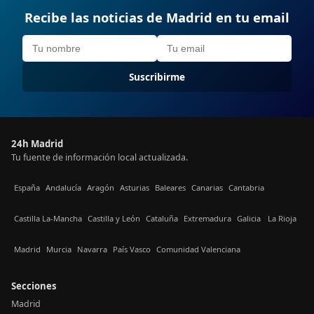
Recibe las noticias de Madrid en tu email
Suscribirme
24h Madrid
Tu fuente de información local actualizada.
España
Andalucía
Aragón
Asturias
Baleares
Canarias
Cantabria
Castilla La-Mancha
Castilla y León
Cataluña
Extremadura
Galicia
La Rioja
Madrid
Murcia
Navarra
País Vasco
Comunidad Valenciana
Secciones
Madrid