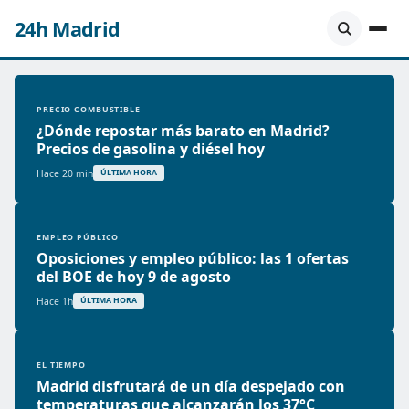
24h Madrid
PRECIO COMBUSTIBLE
¿Dónde repostar más barato en Madrid?
Precios de gasolina y diésel hoy
Hace 20 min
ÚLTIMA HORA
EMPLEO PÚBLICO
Oposiciones y empleo público: las 1 ofertas
del BOE de hoy 9 de agosto
Hace 1h
ÚLTIMA HORA
EL TIEMPO
Madrid disfrutará de un día despejado con
temperaturas que alcanzarán los 37°C