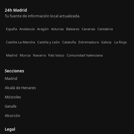
24h Madrid
Tu fuente de información local actualizada.
España
Andalucía
Aragón
Asturias
Baleares
Canarias
Cantabria
Castilla La-Mancha
Castilla y León
Cataluña
Extremadura
Galicia
La Rioja
Madrid
Murcia
Navarra
País Vasco
Comunidad Valenciana
Secciones
Madrid
Alcalá de Henares
Móstoles
Getafe
Alcorcón
Legal