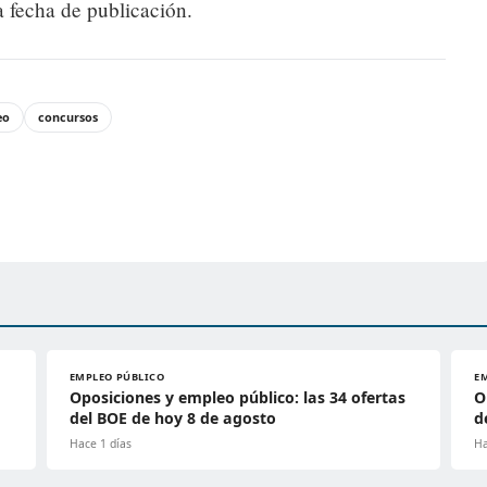
a fecha de publicación.
eo
concursos
EMPLEO PÚBLICO
E
Oposiciones y empleo público: las 34 ofertas
O
del BOE de hoy 8 de agosto
d
Hace 1 días
Ha