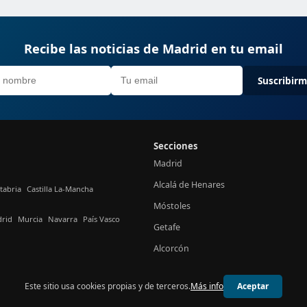
Recibe las noticias de Madrid en tu email
Suscribir
Secciones
Madrid
Alcalá de Henares
tabria
Castilla La-Mancha
Móstoles
rid
Murcia
Navarra
País Vasco
Getafe
Alcorcón
Este sitio usa cookies propias y de terceros.
Más info
Aceptar
© 2026 24h Madrid