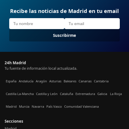
Recibe las noticias de Madrid en tu email
Suscribirme
24h Madrid
Tu fuente de información local actualizada.
España
Andalucía
Aragón
Asturias
Baleares
Canarias
Cantabria
Castilla La-Mancha
Castilla y León
Cataluña
Extremadura
Galicia
La Rioja
Madrid
Murcia
Navarra
País Vasco
Comunidad Valenciana
Secciones
Madrid