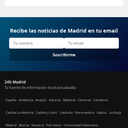
Recibe las noticias de Madrid en tu email
Suscribirme
24h Madrid
Tu fuente de información local actualizada.
España
Andalucía
Aragón
Asturias
Baleares
Canarias
Cantabria
Castilla La-Mancha
Castilla y León
Cataluña
Extremadura
Galicia
La Rioja
Madrid
Murcia
Navarra
País Vasco
Comunidad Valenciana