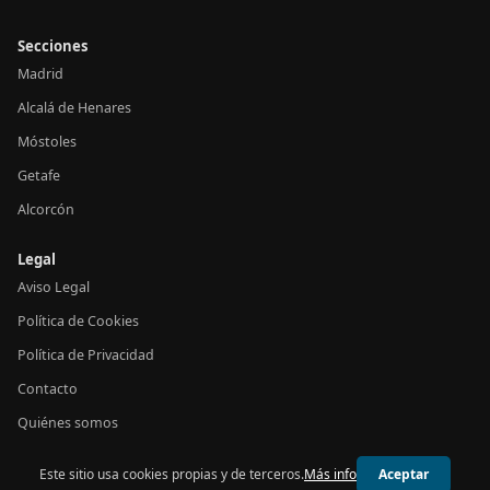
Secciones
Madrid
Alcalá de Henares
Móstoles
Getafe
Alcorcón
Legal
Aviso Legal
Política de Cookies
Política de Privacidad
Contacto
Quiénes somos
Este sitio usa cookies propias y de terceros.
Más info
Aceptar
© 2026 24h Madrid