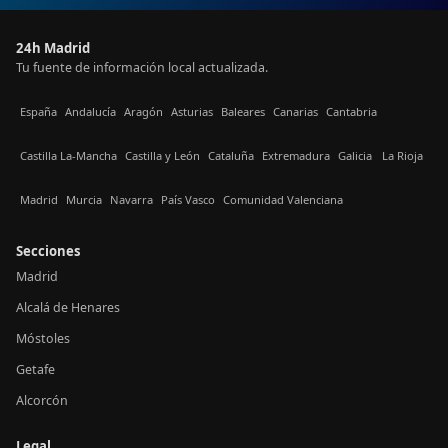
24h Madrid
Tu fuente de información local actualizada.
España
Andalucía
Aragón
Asturias
Baleares
Canarias
Cantabria
Castilla La-Mancha
Castilla y León
Cataluña
Extremadura
Galicia
La Rioja
Madrid
Murcia
Navarra
País Vasco
Comunidad Valenciana
Secciones
Madrid
Alcalá de Henares
Móstoles
Getafe
Alcorcón
Legal