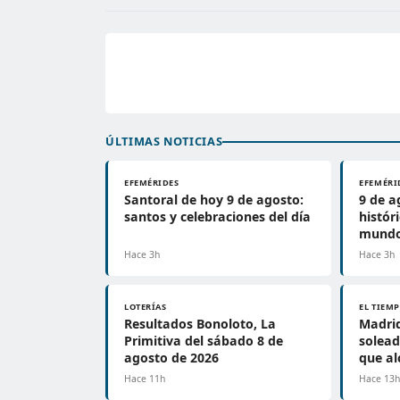
ÚLTIMAS NOTICIAS
EFEMÉRIDES
EFEMÉRI
Santoral de hoy 9 de agosto:
9 de a
santos y celebraciones del día
histór
mundo
Hace 3h
Hace 3h
LOTERÍAS
EL TIEM
Resultados Bonoloto, La
Madrid
Primitiva del sábado 8 de
solea
agosto de 2026
que al
Hace 11h
Hace 13