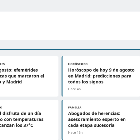
DES
HORÓSCOPO
gosto: efemérides
Horóscopo de hoy 9 de agosto
icas que marcaron el
en Madrid: predicciones para
 y Madrid
todos los signos
Hace 4h
PO
FAMILIA
 disfruta de un día
Abogados de herencias:
do con temperaturas
asesoramiento experto en
canzan los 37°C
cada etapa sucesoria
h
Hace 16h