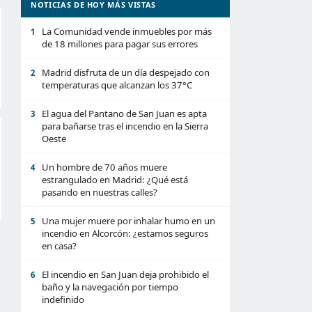
NOTICIAS DE HOY MÁS VISTAS
La Comunidad vende inmuebles por más
1
de 18 millones para pagar sus errores
Madrid disfruta de un día despejado con
2
temperaturas que alcanzan los 37°C
El agua del Pantano de San Juan es apta
3
para bañarse tras el incendio en la Sierra
Oeste
Un hombre de 70 años muere
4
estrangulado en Madrid: ¿Qué está
pasando en nuestras calles?
Una mujer muere por inhalar humo en un
5
incendio en Alcorcón: ¿estamos seguros
en casa?
El incendio en San Juan deja prohibido el
6
baño y la navegación por tiempo
indefinido