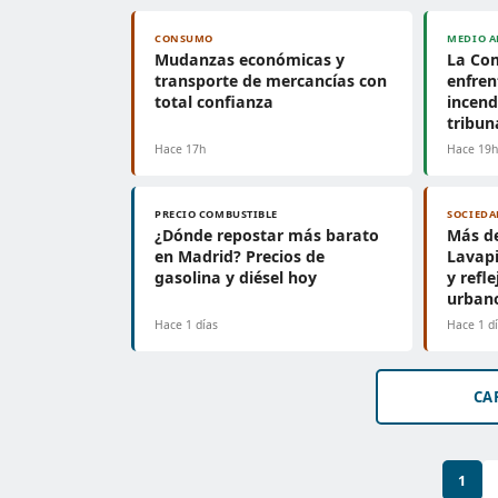
CONSUMO
MEDIO A
Mudanzas económicas y
La Co
transporte de mercancías con
enfren
total confianza
incend
tribun
Hace 17h
Hace 19
PRECIO COMBUSTIBLE
SOCIEDA
¿Dónde repostar más barato
Más de
en Madrid? Precios de
Lavapi
gasolina y diésel hoy
y refl
urban
Hace 1 días
Hace 1 d
CA
1