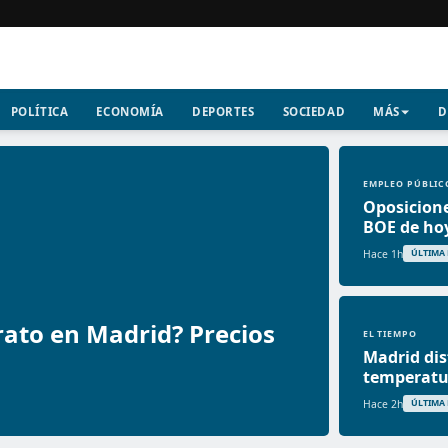
POLÍTICA
ECONOMÍA
DEPORTES
SOCIEDAD
MÁS
D
EMPLEO PÚBLIC
Oposicione
BOE de hoy
Hace 1h
ÚLTIMA
ato en Madrid? Precios
EL TIEMPO
Madrid dis
temperatur
Hace 2h
ÚLTIMA