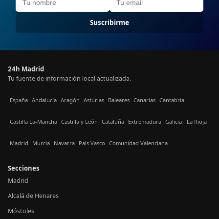
Suscribirme
24h Madrid
Tu fuente de información local actualizada.
España
Andalucía
Aragón
Asturias
Baleares
Canarias
Cantabria
Castilla La-Mancha
Castilla y León
Cataluña
Extremadura
Galicia
La Rioja
Madrid
Murcia
Navarra
País Vasco
Comunidad Valenciana
Secciones
Madrid
Alcalá de Henares
Móstoles