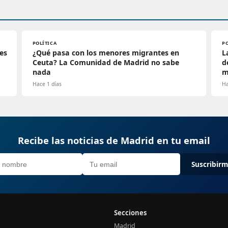
POLÍTICA
P
es
¿Qué pasa con los menores migrantes en
L
Ceuta? La Comunidad de Madrid no sabe
d
nada
m
Hace 1 días
Ha
Recibe las noticias de Madrid en tu email
Suscribir
Secciones
Madrid