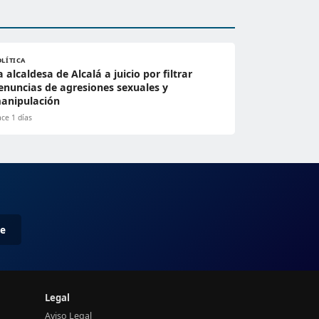
OLÍTICA
a alcaldesa de Alcalá a juicio por filtrar
enuncias de agresiones sexuales y
anipulación
ce 1 días
me
Legal
Aviso Legal