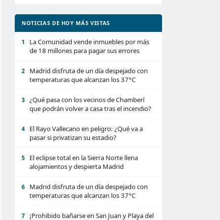
NOTICIAS DE HOY MÁS VISTAS
La Comunidad vende inmuebles por más
1
de 18 millones para pagar sus errores
Madrid disfruta de un día despejado con
2
temperaturas que alcanzan los 37°C
¿Qué pasa con los vecinos de Chamberí
3
que podrán volver a casa tras el incendio?
El Rayo Vallecano en peligro: ¿Qué va a
4
pasar si privatizan su estadio?
El eclipse total en la Sierra Norte llena
5
alojamientos y despierta Madrid
Madrid disfruta de un día despejado con
6
temperaturas que alcanzan los 37°C
¡Prohibido bañarse en San Juan y Playa del
7