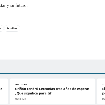
tar y su futuro.
s
familias
SOCIEDAD
S
ar
Griñón tendrá Cercanías tras años de espera:
E
¿Qué significa para ti?
p
Hace 12h
Ha