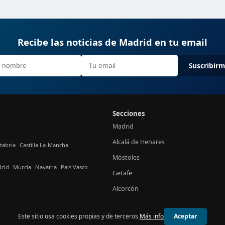
Recibe las noticias de Madrid en tu email
Suscribir
Secciones
Madrid
Alcalá de Henares
tabria
Castilla La-Mancha
Móstoles
rid
Murcia
Navarra
País Vasco
Getafe
Alcorcón
Este sitio usa cookies propias y de terceros.
Más info
Aceptar
© 2026 24h Madrid