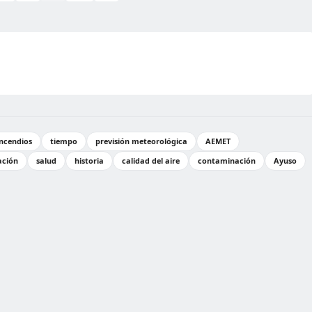
incendios
tiempo
previsión meteorológica
AEMET
ación
salud
historia
calidad del aire
contaminación
Ayuso