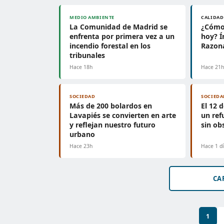
MEDIO AMBIENTE
CALIDAD
La Comunidad de Madrid se
¿Cómo 
enfrenta por primera vez a un
hoy? Í
incendio forestal en los
Razon
tribunales
Hace 18h
Hace 21
SOCIEDAD
SOCIEDA
Más de 200 bolardos en
El 12 
Lavapiés se convierten en arte
un ref
y reflejan nuestro futuro
sin ob
urbano
Hace 23h
Hace 1 d
CA
1