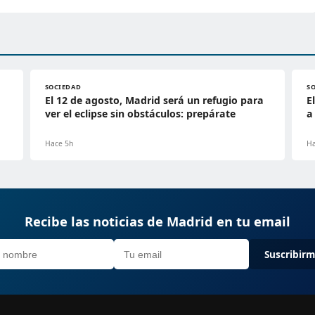
SOCIEDAD
S
El 12 de agosto, Madrid será un refugio para
E
ver el eclipse sin obstáculos: prepárate
a
Hace 5h
Ha
Recibe las noticias de Madrid en tu email
Suscribir