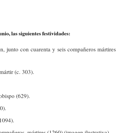
unio, las siguientes festividades:
n, junto con cuarenta y seis compañeros mártires
ártir (c. 303).
obispo (629).
0).
(1094).
pañeros, mártires (1260).(imagen ilustrativa).