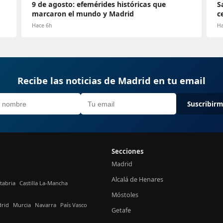
9 de agosto: efemérides históricas que
S
marcaron el mundo y Madrid
c
Hace 6h
Ha
Recibe las noticias de Madrid en tu email
Suscribir
Secciones
Madrid
Alcalá de Henares
tabria
Castilla La-Mancha
Móstoles
rid
Murcia
Navarra
País Vasco
Getafe