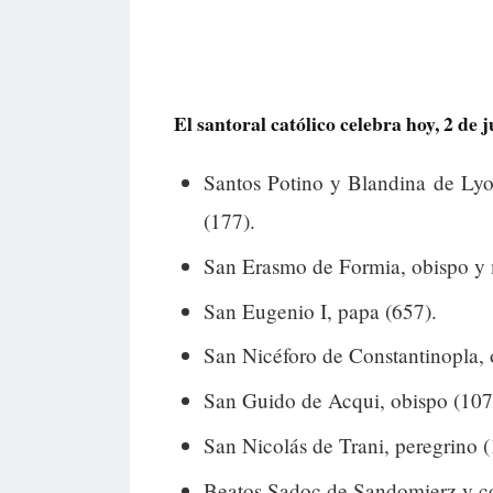
El santoral católico celebra hoy, 2 de j
Santos Potino y Blandina de Lyo
(177).
San Erasmo de Formia, obispo y m
San Eugenio I, papa (657).
San Nicéforo de Constantinopla, 
San Guido de Acqui, obispo (107
San Nicolás de Trani, peregrino 
Beatos Sadoc de Sandomierz y com