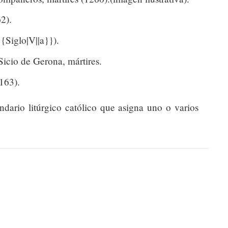
2).
{Siglo|V||a}}).
Sicio de Gerona, mártires.
163).
endario litúrgico católico que asigna uno o varios