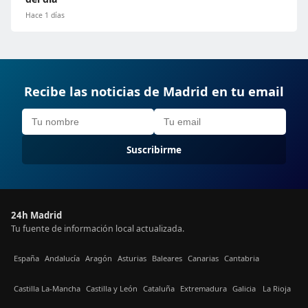
Hace 1 días
Recibe las noticias de Madrid en tu email
Suscribirme
24h Madrid
Tu fuente de información local actualizada.
España
Andalucía
Aragón
Asturias
Baleares
Canarias
Cantabria
Castilla La-Mancha
Castilla y León
Cataluña
Extremadura
Galicia
La Rioja