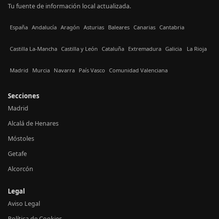
Tu fuente de información local actualizada.
España
Andalucía
Aragón
Asturias
Baleares
Canarias
Cantabria
Castilla La-Mancha
Castilla y León
Cataluña
Extremadura
Galicia
La Rioja
Madrid
Murcia
Navarra
País Vasco
Comunidad Valenciana
Secciones
Madrid
Alcalá de Henares
Móstoles
Getafe
Alcorcón
Legal
Aviso Legal
Política de Cookies