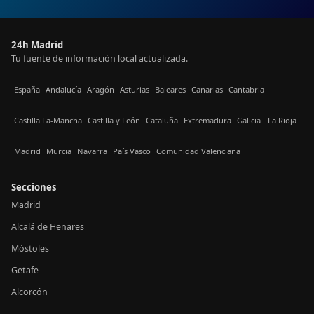
24h Madrid
Tu fuente de información local actualizada.
España
Andalucía
Aragón
Asturias
Baleares
Canarias
Cantabria
Castilla La-Mancha
Castilla y León
Cataluña
Extremadura
Galicia
La Rioja
Madrid
Murcia
Navarra
País Vasco
Comunidad Valenciana
Secciones
Madrid
Alcalá de Henares
Móstoles
Getafe
Alcorcón