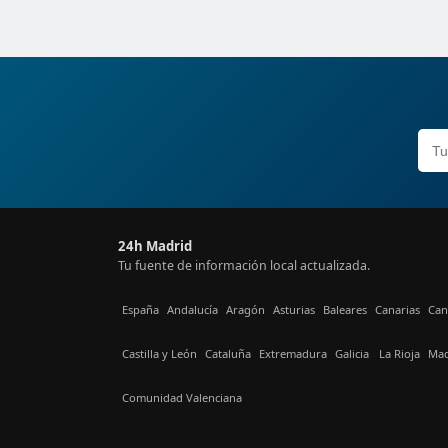
24h Madrid
Tu fuente de información local actualizada.
España
Andalucía
Aragón
Asturias
Baleares
Canarias
Can
Castilla y León
Cataluña
Extremadura
Galicia
La Rioja
Mad
Comunidad Valenciana