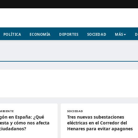
POLÍTICA
ECONOMÍA
DEPORTES
SOCIEDAD
MÁS
D
MBIENTE
SOCIEDAD
gón en España: ¿Qué
Tres nuevas subestaciones
esta y cómo nos afecta
eléctricas en el Corredor del
ciudadanos?
Henares para evitar apagones