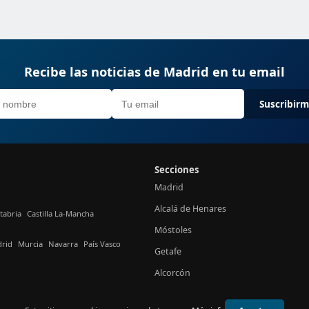
Recibe las noticias de Madrid en tu email
Suscribir
Secciones
Madrid
Alcalá de Henares
tabria
Castilla La-Mancha
Móstoles
rid
Murcia
Navarra
País Vasco
Getafe
Alcorcón