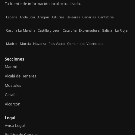
Tu fuente de información local actualizada.
España
Andalucía
Aragón
Asturias
Baleares
Canarias
Cantabria
Castilla La-Mancha
Castilla y León
Cataluña
Extremadura
Galicia
La Rioja
Madrid
Murcia
Navarra
País Vasco
Comunidad Valenciana
Secciones
Madrid
Alcalá de Henares
Móstoles
Getafe
Alcorcón
Legal
Aviso Legal
Política de Cookies