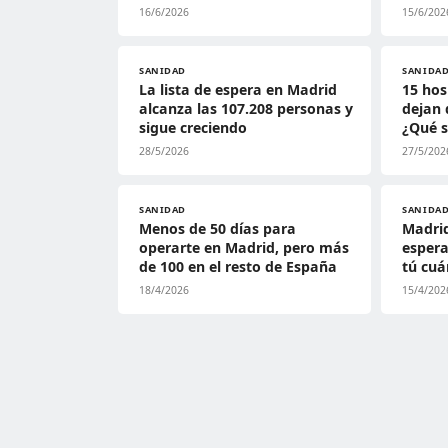
16/6/2026
15/6/202
SANIDAD
SANIDA
La lista de espera en Madrid
15 hos
alcanza las 107.208 personas y
dejan 
sigue creciendo
¿Qué s
28/5/2026
27/5/202
SANIDAD
SANIDA
Menos de 50 días para
Madrid
operarte en Madrid, pero más
espera
de 100 en el resto de España
tú cuá
18/4/2026
15/4/202