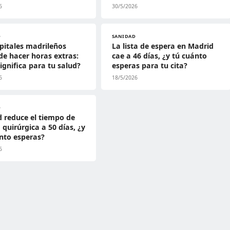
6
30/5/2026
D
SANIDAD
pitales madrileños
La lista de espera en Madrid
de hacer horas extras:
cae a 46 días, ¿y tú cuánto
ignifica para tu salud?
esperas para tu cita?
6
18/5/2026
D
 reduce el tiempo de
 quirúrgica a 50 días, ¿y
nto esperas?
6