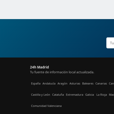
24h Madrid
Tu fuente de información local actualizada.
España
Andalucía
Aragón
Asturias
Baleares
Canarias
Can
Castilla y León
Cataluña
Extremadura
Galicia
La Rioja
Mad
Comunidad Valenciana