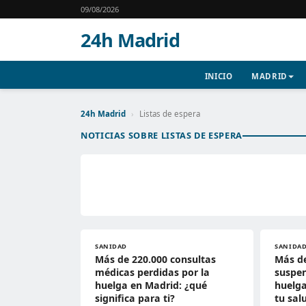
09/08/2026
24h Madrid
INICIO
MADRID
24h Madrid
›
Listas de espera
NOTICIAS SOBRE LISTAS DE ESPERA
SANIDAD
SANIDA
Más de 220.000 consultas
Más de
médicas perdidas por la
suspen
huelga en Madrid: ¿qué
huelga
significa para ti?
tu sal