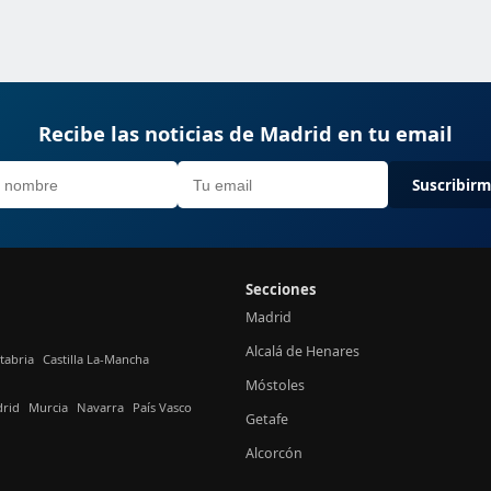
Recibe las noticias de Madrid en tu email
Suscribir
Secciones
Madrid
Alcalá de Henares
tabria
Castilla La-Mancha
Móstoles
rid
Murcia
Navarra
País Vasco
Getafe
Alcorcón