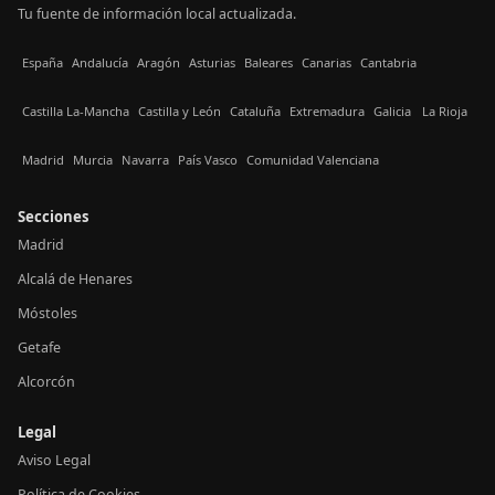
Tu fuente de información local actualizada.
España
Andalucía
Aragón
Asturias
Baleares
Canarias
Cantabria
Castilla La-Mancha
Castilla y León
Cataluña
Extremadura
Galicia
La Rioja
Madrid
Murcia
Navarra
País Vasco
Comunidad Valenciana
Secciones
Madrid
Alcalá de Henares
Móstoles
Getafe
Alcorcón
Legal
Aviso Legal
Política de Cookies