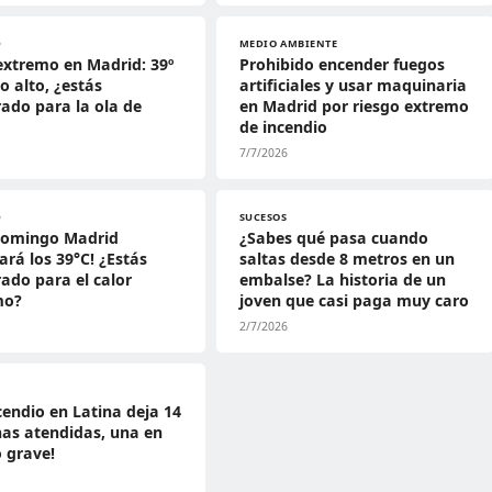
D
MEDIO AMBIENTE
extremo en Madrid: 39º
Prohibido encender fuegos
go alto, ¿estás
artificiales y usar maquinaria
ado para la ola de
en Madrid por riesgo extremo
de incendio
7/7/2026
D
SUCESOS
 domingo Madrid
¿Sabes qué pasa cuando
ará los 39°C! ¿Estás
saltas desde 8 metros en un
ado para el calor
embalse? La historia de un
mo?
joven que casi paga muy caro
2/7/2026
cendio en Latina deja 14
as atendidas, una en
 grave!