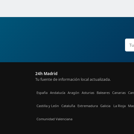
24h Madrid
Tu fuente de información local actualizada.
España
Andalucía
Aragón
Asturias
Baleares
Canarias
Can
Castilla y León
Cataluña
Extremadura
Galicia
La Rioja
Mad
Comunidad Valenciana