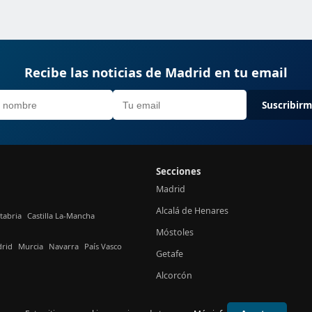
Recibe las noticias de Madrid en tu email
Suscribir
Secciones
Madrid
Alcalá de Henares
tabria
Castilla La-Mancha
Móstoles
rid
Murcia
Navarra
País Vasco
Getafe
Alcorcón