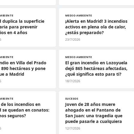
MBIENTE
MEDIO AMBIENTE
 duplica la superficie
¡Alerta en Madrid! 3 incendios
taria para prevenir
activos en plena ola de calor,
ios en 4 años
¿estás preparado?
6
23/7/2026
MBIENTE
MEDIO AMBIENTE
endio en Villa del Prado
El gran incendio en Lozoyuela
 890 hectáreas y pone
dejó 865 hectáreas afectadas,
ue a Madrid
¿qué significa esto para ti?
6
18/7/2026
MBIENTE
SUCESOS
 de los incendios en
Joven de 28 años muere
 se quedan en conatos:
ahogado en el Pantano de
mos seguros?
San Juan: una tragedia que
puede pasarle a cualquiera
6
12/7/2026