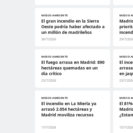
MEDIO AMBIENTE
MEDIO A
El gran incendio en la Sierra
Madrid
Oeste podría haber afectado a
priori
un millón de madrileños
incend
30/7/2026
29/7/202
MEDIO AMBIENTE
MEDIO A
El fuego arrasa en Madrid: 890
El inc
hectáreas quemadas en un
arrasa
día crítico
en jaq
23/7/2026
23/7/202
MEDIO AMBIENTE
MEDIO A
El incendio en La Mierla ya
El 81%
arrasó 2.054 hectáreas y
Madrid
Madrid moviliza recursos
¿Esta
17/7/2026
15/7/202