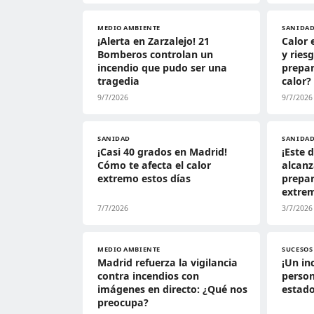
MEDIO AMBIENTE
SANIDA
¡Alerta en Zarzalejo! 21
Calor 
Bomberos controlan un
y ries
incendio que pudo ser una
prepar
tragedia
calor?
9/7/2026
9/7/2026
SANIDAD
SANIDA
¡Casi 40 grados en Madrid!
¡Este
Cómo te afecta el calor
alcanz
extremo estos días
prepar
extre
7/7/2026
3/7/2026
MEDIO AMBIENTE
SUCESOS
Madrid refuerza la vigilancia
¡Un in
contra incendios con
person
imágenes en directo: ¿Qué nos
estado
preocupa?