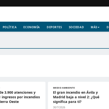
POLÍTICA
ECONOMÍA
DEPORTES
SOCIEDAD
MÁS
D
D
MEDIO AMBIENTE
de 3.900 atenciones y
El gran incendio en Ávila y
1 ingresos por incendios
Madrid baja a nivel 2: ¿Qué
Sierra Oeste
significa para ti?
30/7/2026