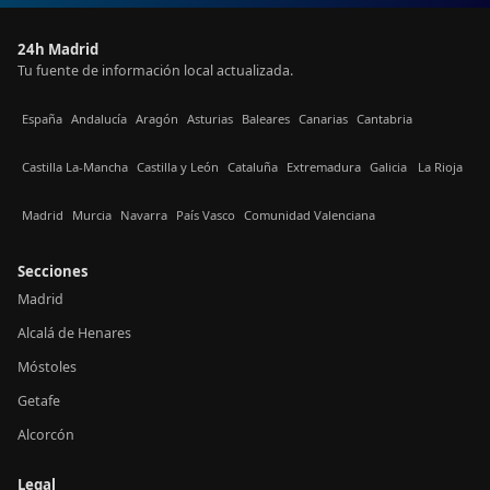
24h Madrid
Tu fuente de información local actualizada.
España
Andalucía
Aragón
Asturias
Baleares
Canarias
Cantabria
Castilla La-Mancha
Castilla y León
Cataluña
Extremadura
Galicia
La Rioja
Madrid
Murcia
Navarra
País Vasco
Comunidad Valenciana
Secciones
Madrid
Alcalá de Henares
Móstoles
Getafe
Alcorcón
Legal